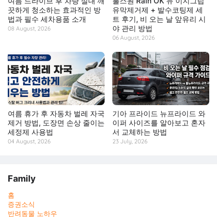
여름 드라이브 후 차량 실내 깨
불스원 Rain OK 뉴 이지그립
끗하게 청소하는 효과적인 방
유막제거제 + 발수코팅제 세
법과 필수 세차용품 소개
트 후기, 비 오는 날 앞유리 시
야 관리 방법
08 August, 2026
06 August, 2026
여름 휴가 후 자동차 벌레 자국
기아 프라이드 뉴프라이드 와
제거 방법, 도장면 손상 줄이는
이퍼 사이즈를 알아보고 혼자
세정제 사용법
서 교체하는 방법
04 August, 2026
23 July, 2026
Family
홈
증권소식
반려동물 노하우